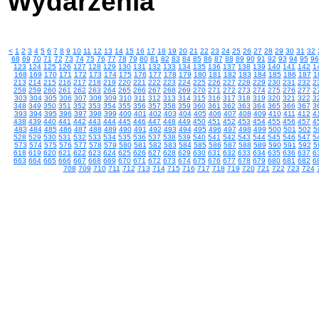
Wydarzenia
<
1
2
3
4
5
6
7
8
9
10
11
12
13
14
15
16
17
18
19
20
21
22
23
24
25
26
27
28
29
30
31
32
68
69
70
71
72
73
74
75
76
77
78
79
80
81
82
83
84
85
86
87
88
89
90
91
92
93
94
95
96
123
124
125
126
127
128
129
130
131
132
133
134
135
136
137
138
139
140
141
142
1
168
169
170
171
172
173
174
175
176
177
178
179
180
181
182
183
184
185
186
187
1
213
214
215
216
217
218
219
220
221
222
223
224
225
226
227
228
229
230
231
232
2
258
259
260
261
262
263
264
265
266
267
268
269
270
271
272
273
274
275
276
277
2
303
304
305
306
307
308
309
310
311
312
313
314
315
316
317
318
319
320
321
322
3
348
349
350
351
352
353
354
355
356
357
358
359
360
361
362
363
364
365
366
367
3
393
394
395
396
397
398
399
400
401
402
403
404
405
406
407
408
409
410
411
412
4
438
439
440
441
442
443
444
445
446
447
448
449
450
451
452
453
454
455
456
457
4
483
484
485
486
487
488
489
490
491
492
493
494
495
496
497
498
499
500
501
502
5
528
529
530
531
532
533
534
535
536
537
538
539
540
541
542
543
544
545
546
547
5
573
574
575
576
577
578
579
580
581
582
583
584
585
586
587
588
589
590
591
592
5
618
619
620
621
622
623
624
625
626
627
628
629
630
631
632
633
634
635
636
637
6
663
664
665
666
667
668
669
670
671
672
673
674
675
676
677
678
679
680
681
682
6
708
709
710
711
712
713
714
715
716
717
718
719
720
721
722
723
724