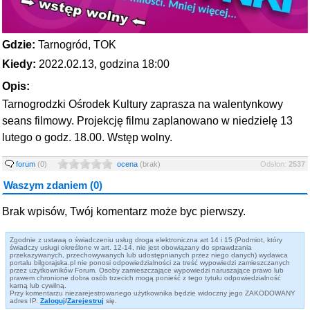
Gdzie:
Tarnogród, TOK
Kiedy:
2022.02.13, godzina 18:00
Opis:
Tarnogrodzki Ośrodek Kultury zaprasza na walentynkowy
seans filmowy. Projekcję filmu zaplanowano w niedzielę 13
lutego o godz. 18.00. Wstęp wolny.
forum
(0)
ocena
(
brak
)
Odsłon:
2537
Waszym zdaniem (0)
Brak wpisów, Twój komentarz może byc pierwszy.
Zgodnie z ustawą o świadczeniu usług droga elektroniczna art 14 i 15 (Podmiot, który
świadczy usługi określone w art. 12-14, nie jest obowiązany do sprawdzania
przekazywanych, przechowywanych lub udostępnianych przez niego danych) wydawca
portalu bilgorajska.pl nie ponosi odpowiedzialności za treść wypowiedzi zamieszczanych
przez użytkowników Forum. Osoby zamieszczające wypowiedzi naruszające prawo lub
prawem chronione dobra osób trzecich mogą ponieść z tego tytułu odpowiedzialność
karną lub cywilną.
Przy komentarzu niezarejestrowanego użytkownika będzie widoczny jego ZAKODOWANY
adres IP.
Zaloguj
/
Zarejestruj
się.