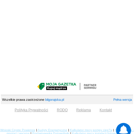
Wszelkie prawa zastrzeżone
bilgorajska.pl
Pełna wersja
Polityka Prywatności
RODO
Reklama
Kontakt
Wnioski Czyste Powietrze
|
Audyty Energetyczne
|
Kalkulator mocy pompy ciep?a
|
Fotowoltaika -
montaż i wycena
|
Porównywarka Fotowoltaiki
|
Kalkulator mocy instalacji fotowoltaicznej