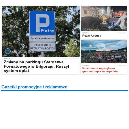
Chłopków
dzisiaj, 08:46
Pożar Ursusa
BIŁGORAJ
we wtorek, godzina 12:33
Zmiany na parkingu Starostwa
Powiatowego w Biłgoraju. Ruszył
Zastawie
24 lipca 2026
Przed nami największa
system opłat
gminna impreza tego lata
Gazetki promocyjne / reklamowe