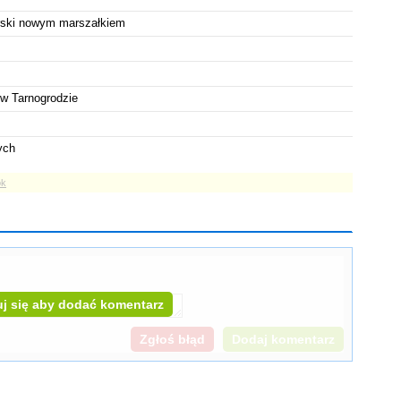
rski nowym marszałkiem
w Tarnogrodzie
ych
ok
j się aby dodać komentarz