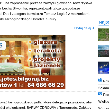
19, na zaproszenie prezesa zarządu głównego Towarzystwa
ra Lecha Śliwonika, reprezentowali także gospodarze
eł Dec i zastępca burmistrza Tomasz Legieć z małżonkami,
ki Tarnogrodzkiego Ośrodka Kultury.
Najp
czytaj dalej
⇓
N
o
Ś
n
i
a
d
a
t
k
a
n
i
e 
F
e
s
e
r
w
y [
W
i
e
l
k
i
e
ać tarnogrodzkiego jadła, które delegacja przywiozła, aby
ści ekologicznej: BARWY ZDROWIA z Tarnogrodu, Zakłady
W p
r
z
y