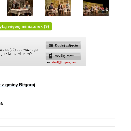
taj więcej miniaturek
(9)
 z gminy Biłgoraj
na