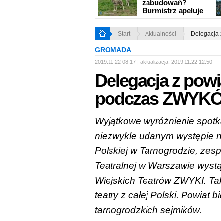
zabudowań?
Burmistrz apeluje
Start
Aktualności
Delegacja
GROMADA
2019.11.22 08:17 | aktualizacja:
2019.11.22 12:50
Delegacja z powi
podczas ZWYK
Wyjątkowe wyróżnienie spotk
niezwykle udanym występie n
Polskiej w Tarnogrodzie, zes
Teatralnej w Warszawie wystą
Wiejskich Teatrów ZWYKI. Taki
teatry z całej Polski. Powiat 
tarnogrodzkich sejmików.