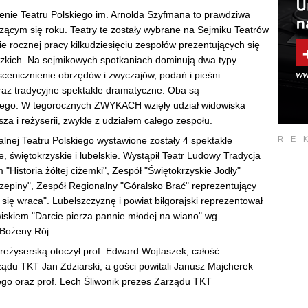
enie Teatru Polskiego im. Arnolda Szyfmana to prawdziwa
zącym się roku. Teatry te zostały wybrane na Sejmiku Teatrów
e rocznej pracy kilkudziesięciu zespołów prezentujących się
zkich. Na sejmikowych spotkaniach dominują dwa typy
cenicznienie obrzędów i zwyczajów, podań i pieśni
 oraz tradycyjne spektakle dramatyczne. Oba są
iego. W tegorocznych ZWYKACH wzięły udział widowiska
za i reżyserii, zwykle z udziałem całego zespołu.
RE
alnej Teatru Polskiego wystawione zostały 4 spektakle
 świętokrzyskie i lubelskie. Wystąpił Teatr Ludowy Tradycja
Historia żółtej ciżemki", Zespół "Świętokrzyskie Jodły"
zepiny", Zespół Regionalny "Góralsko Brać" reprezentujący
się wraca". Lubelszczyznę i powiat biłgorajski reprezentował
skiem "Darcie pierza pannie młodej na wiano" wg
i Bożeny Rój.
 reżyserską otoczył prof. Edward Wojtaszek, całość
ądu TKT Jan Zdziarski, a gości powitali Janusz Majcherek
iego oraz prof. Lech Śliwonik prezes Zarządu TKT