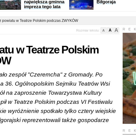
największa gminna
Biłgoraja
impreza tego lata
 z powiatu w Teatrze Polskim podczas ZWYKÓW
A
RE
A
Rozmiar tekstu:
A
atu w Teatrze Polskim
ÓW
ało zespół "Czeremcha" z Gromady. Po
a 36. Ogólnopolskim Sejmiku Teatrów Wsi
pół na zaproszenie Towarzystwa Kultury
pił w Teatrze Polskim podczas VI Festiwalu
e wyróżnienie spotkało tylko cztery wiejskie
biłgorajski reprezentowali także gospodarze
RE