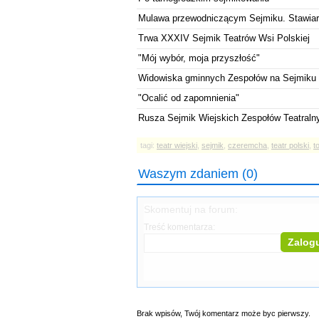
Mulawa przewodniczącym Sejmiku. Stawia
Trwa XXXIV Sejmik Teatrów Wsi Polskiej
"Mój wybór, moja przyszłość"
Widowiska gminnych Zespołów na Sejmiku 
"Ocalić od zapomnienia"
Rusza Sejmik Wiejskich Zespołów Teatraln
tagi:
teatr wiejski
,
sejmik
,
czeremcha
,
teatr polski
,
t
Waszym zdaniem (0)
Skomentuj na forum:
Treść komentarza:
Zalogu
Brak wpisów, Twój komentarz może byc pierwszy.