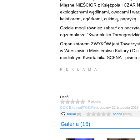
Mięsne NIEŚCIOR z Księżpola i CZAR N
ekologicznymi wędlinami, owocami i war
kalafiorem, ogórkami, cukinią, papryką i
Goście mogli również zabrać do poczytan
egzemplarze "Kwartalnika Tarnogrodzkie
Organizatorem ZWYKÓW jest Towarzystwo 
w Warszawie i Ministerstwo Kultury i D
medialnym Kwartalnika SCENA - pisma po
REKLAMA
Oceń:
0
głosów
GOK Biłgoraj/TOK/Red.
dodany
22 listopada 2019
forum
(0)
ocena
(brak)
Galeria
(15)