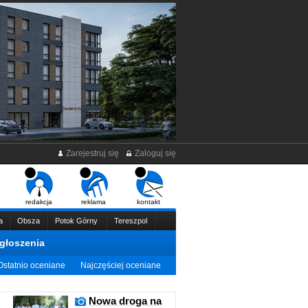
Zarejestruj się
Zaloguj się
redakcja
reklama
kontakt
a
Obsza
Potok Górny
Tereszpol
głoszenia
Ostatnio oceniane
Najczęściej oceniane
Nowa droga na