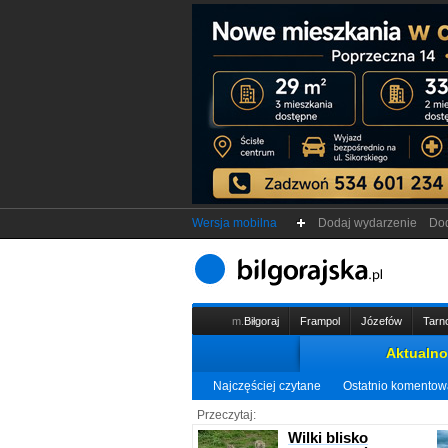
Wersja mobilna
Dodaj wydarzenie
Dod
m.
Biłgoraj
Frampol
Józefów
Tarn
Aktualno
Najczęściej czytane
Ostatnio komento
Przeczytaj:
Wilki blisko