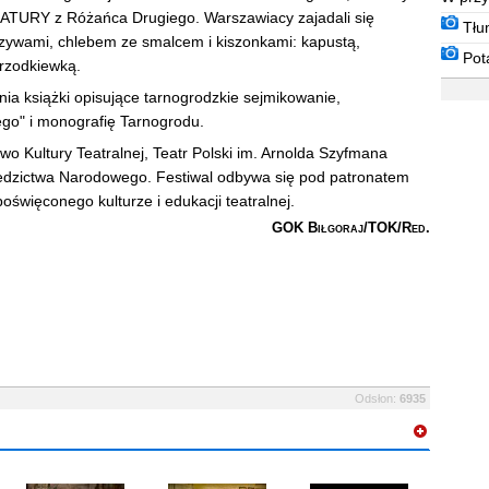
ATURY z Różańca Drugiego. Warszawiacy zajadali się
w powi
T
ł
u
zywami, chlebem ze smalcem i kiszonkami: kapustą,
W
E Z
P
o
t
 rzodkiewką.
c
i [
N
O
ia książki opisujące tarnogrodzkie sejmikowanie,
go" i monografię Tarnogrodu.
Kultury Teatralnej, Teatr Polski im. Arnolda Szyfmana
ziedzictwa Narodowego. Festiwal odbywa się pod patronatem
święconego kulturze i edukacji teatralnej.
GOK Biłgoraj/TOK/Red.
Odsłon:
6935