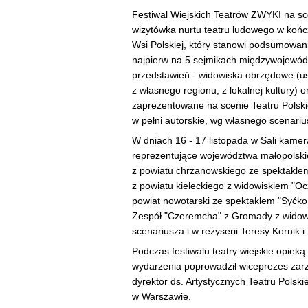
Festiwal Wiejskich Teatrów ZWYKI na sc
wizytówka nurtu teatru ludowego w końc
Wsi Polskiej, który stanowi podsumowani
najpierw na 5 sejmikach międzywojewód
przedstawień - widowiska obrzędowe (us
z własnego regionu, z lokalnej kultury)
zaprezentowane na scenie Teatru Polsk
w pełni autorskie, wg własnego scenarius
W dniach 16 - 17 listopada w Sali kamer
reprezentujące województwa małopolskie,
z powiatu chrzanowskiego ze spektaklem "
z powiatu kieleckiego z widowiskiem "Oc
powiat nowotarski ze spektaklem "Syćko 
Zespół "Czeremcha" z Gromady z widowi
scenariusza i w reżyserii Teresy Kornik 
Podczas festiwalu teatry wiejskie opieką
wydarzenia poprowadził wiceprezes zarz
dyrektor ds. Artystycznych Teatru Polsk
w Warszawie.