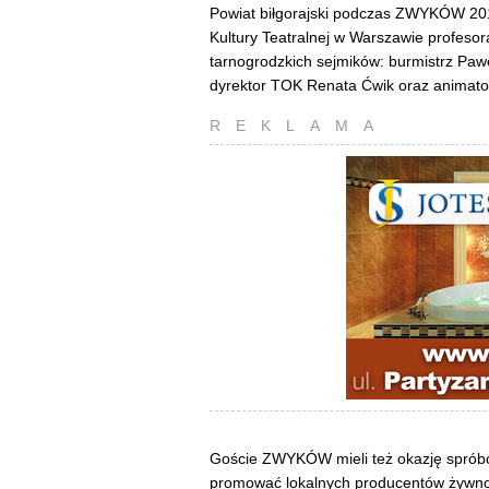
Powiat biłgorajski podczas ZWYKÓW 20
Kultury Teatralnej w Warszawie profeso
tarnogrodzkich sejmików: burmistrz Paw
dyrektor TOK Renata Ćwik oraz animator
REKLAMA
Goście ZWYKÓW mieli też okazję spróbow
promować lokalnych producentów żywno