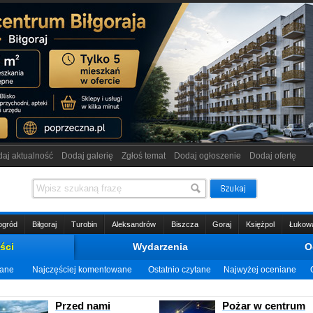
aj aktualność
Dodaj galerię
Zgłoś temat
Dodaj ogłoszenie
Dodaj ofertę
ogród
Biłgoraj
Turobin
Aleksandrów
Biszcza
Goraj
Księżpol
Łukow
ści
Wydarzenia
O
wane
Najczęściej komentowane
Ostatnio czytane
Najwyżej oceniane
Przed nami
Pożar w centrum