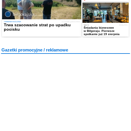
TARNAWA-KOLONIA
w czwartek, godzina 09:03
Trwa szacowanie strat po upadku
Biłgoraj
dzisiaj, 09:21
Śniadania biznesowe
pocisku
w Biłgoraju. Pierwsze
spotkanie już 19 sierpnia
Gazetki promocyjne / reklamowe