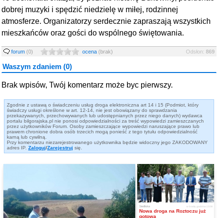
dobrej muzyki i spędzić niedzielę w miłej, rodzinnej
atmosferze. Organizatorzy serdecznie zapraszają wszystkich
mieszkańców oraz gości do wspólnego świętowania.
forum
(0)
ocena
(
brak
)
Odsłon:
869
Waszym zdaniem (0)
Brak wpisów, Twój komentarz może byc pierwszy.
Zgodnie z ustawą o świadczeniu usług droga elektroniczna art 14 i 15 (Podmiot, który
świadczy usługi określone w art. 12-14, nie jest obowiązany do sprawdzania
przekazywanych, przechowywanych lub udostępnianych przez niego danych) wydawca
portalu bilgorajska.pl nie ponosi odpowiedzialności za treść wypowiedzi zamieszczanych
przez użytkowników Forum. Osoby zamieszczające wypowiedzi naruszające prawo lub
prawem chronione dobra osób trzecich mogą ponieść z tego tytułu odpowiedzialność
karną lub cywilną.
Przy komentarzu niezarejestrowanego użytkownika będzie widoczny jego ZAKODOWANY
adres IP.
Zaloguj
/
Zarejestruj
się.
Siedliska
w środę, godzina 13:08
Nowa droga na Roztoczu już
gotowa