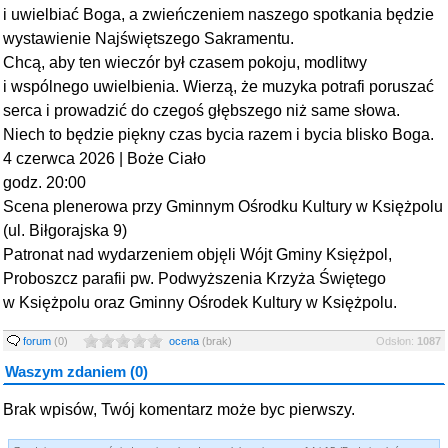
i uwielbiać Boga, a zwieńczeniem naszego spotkania będzie
wystawienie Najświętszego Sakramentu.
Chcą, aby ten wieczór był czasem pokoju, modlitwy
i wspólnego uwielbienia. Wierzą, że muzyka potrafi poruszać
serca i prowadzić do czegoś głębszego niż same słowa.
Niech to będzie piękny czas bycia razem i bycia blisko Boga.
4 czerwca 2026 | Boże Ciało
godz. 20:00
Scena plenerowa przy Gminnym Ośrodku Kultury w Księżpolu
(ul. Biłgorajska 9)
Patronat nad wydarzeniem objęli Wójt Gminy Księżpol,
Proboszcz parafii pw. Podwyższenia Krzyża Świętego
w Księżpolu oraz Gminny Ośrodek Kultury w Księżpolu.
forum
(0)
ocena
(
brak
)
Odsłon:
1087
Waszym zdaniem (0)
Brak wpisów, Twój komentarz może byc pierwszy.