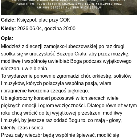
Gdzie:
Księżpol, plac przy GOK
Kiedy:
2026.06.04, godzina 20:00
Opis:
Młodzież z diecezji zamojsko-lubeczowskiej po raz drugi
spotka się w uroczystość Bożego Ciała, aby przez muzykę,
modlitwę i wspólnotę uwielbiać Boga podczas wyjątkowego
wieczoru uwielbienia.
To wydarzenie ponownie zgromadzi chór, orkiestrę, solistów
i muzyków, których połączyła wspólna pasja, wiara
i pragnienie tworzenia czegoś pięknego.
Ubiegłoroczny koncert pozostawił w ich sercach wiele
pięknych emocji i ogrom wdzięczności. Dlatego również w tym
roku chcą wrócić do tej wyjątkowej przestrzeni modlitwy
i muzyki, by jeszcze raz oddać Bogu to, co mają - głosy,
talenty, czas i serca.
Przez cały wieczór będą wspólnie śpiewać, modlić się