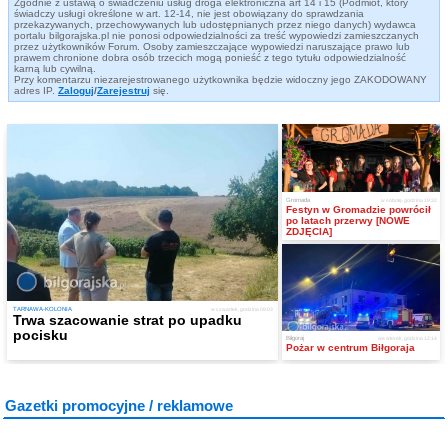
Zgodnie z ustawą o świadczeniu usług droga elektroniczna art 14 i 15 (Podmiot, który
świadczy usługi określone w art. 12-14, nie jest obowiązany do sprawdzania
przekazywanych, przechowywanych lub udostępnianych przez niego danych) wydawca
portalu bilgorajska.pl nie ponosi odpowiedzialności za treść wypowiedzi zamieszczanych
przez użytkowników Forum. Osoby zamieszczające wypowiedzi naruszające prawo lub
prawem chronione dobra osób trzecich mogą ponieść z tego tytułu odpowiedzialność
karną lub cywilną.
Przy komentarzu niezarejestrowanego użytkownika będzie widoczny jego ZAKODOWANY
adres IP.
Zaloguj
/
Zarejestruj
się.
Gromada
w sobotę, godzina 19:32
Festyn w Gromadzie powrócił
po latach przerwy [NOWE
ZDJĘCIA]
TARNAWA-KOLONIA
w czwartek, godzina 09:03
Trwa szacowanie strat po upadku
pocisku
Biłgoraj
we wtorek, godzina 12:14
Pożar w centrum Biłgoraja
Gazetki promocyjne / reklamowe