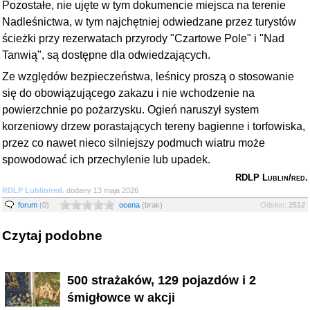
Pozostałe, nie ujęte w tym dokumencie miejsca na terenie
Nadleśnictwa, w tym najchętniej odwiedzane przez turystów
ścieżki przy rezerwatach przyrody "Czartowe Pole" i "Nad
Tanwią", są dostępne dla odwiedzających.
Ze względów bezpieczeństwa, leśnicy proszą o stosowanie
się do obowiązującego zakazu i nie wchodzenie na
powierzchnie po pożarzysku. Ogień naruszył system
korzeniowy drzew porastających tereny bagienne i torfowiska,
przez co nawet nieco silniejszy podmuch wiatru może
spowodować ich przechylenie lub upadek.
RDLP Lublin/red.
RDLP Lublin/red.
dodany 13 maja 2026
forum
(0)
ocena
(brak)
Odsłon:
2512
Czytaj podobne
500 strażaków, 129 pojazdów i 2
śmigłowce w akcji