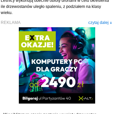
Leśnicy wykonują obecnie obloty dronami w celu określenia
ile drzewostanów uległo spaleniu, z podziałem na klasy
wieku.
REKLAMA
czytaj dalej
⇓