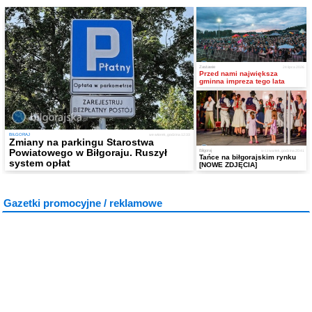
Zastawie
24 lipca 2026
Przed nami największa
gminna impreza tego lata
BIŁGORAJ
we wtorek, godzina 12:33
Zmiany na parkingu Starostwa
Powiatowego w Biłgoraju. Ruszył
Biłgoraj
w czwartek, godzina 20:41
Tańce na biłgorajskim rynku
system opłat
[NOWE ZDJĘCIA]
Gazetki promocyjne / reklamowe