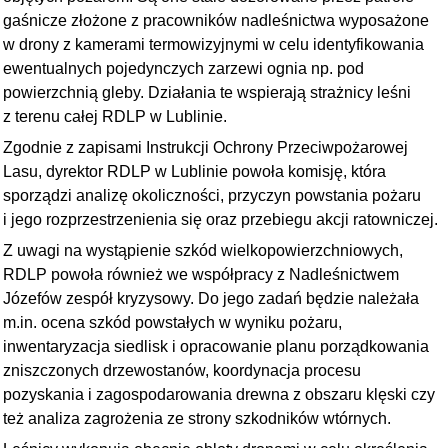
gaśnicze złożone z pracowników nadleśnictwa wyposażone
w drony z kamerami termowizyjnymi w celu identyfikowania
ewentualnych pojedynczych zarzewi ognia np. pod
powierzchnią gleby. Działania te wspierają strażnicy leśni
z terenu całej RDLP w Lublinie.
Zgodnie z zapisami Instrukcji Ochrony Przeciwpożarowej
Lasu, dyrektor RDLP w Lublinie powoła komisję, która
sporządzi analizę okoliczności, przyczyn powstania pożaru
i jego rozprzestrzenienia się oraz przebiegu akcji ratowniczej.
Z uwagi na wystąpienie szkód wielkopowierzchniowych,
RDLP powoła również we współpracy z Nadleśnictwem
Józefów zespół kryzysowy. Do jego zadań będzie należała
m.in. ocena szkód powstałych w wyniku pożaru,
inwentaryzacja siedlisk i opracowanie planu porządkowania
zniszczonych drzewostanów, koordynacja procesu
pozyskania i zagospodarowania drewna z obszaru klęski czy
też analiza zagrożenia ze strony szkodników wtórnych.