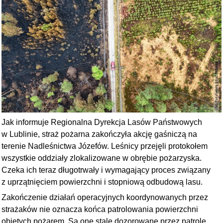
Jak informuje Regionalna Dyrekcja Lasów Państwowych
w Lublinie, straż pożarna zakończyła akcję gaśniczą na
terenie Nadleśnictwa Józefów. Leśnicy przejęli protokołem
wszystkie oddziały zlokalizowane w obrębie pożarzyska.
Czeka ich teraz długotrwały i wymagający proces związany
z uprzątnięciem powierzchni i stopniową odbudową lasu.
Zakończenie działań operacyjnych koordynowanych przez
strażaków nie oznacza końca patrolowania powierzchni
objętych pożarem. Są one stale dozorowane przez patrole