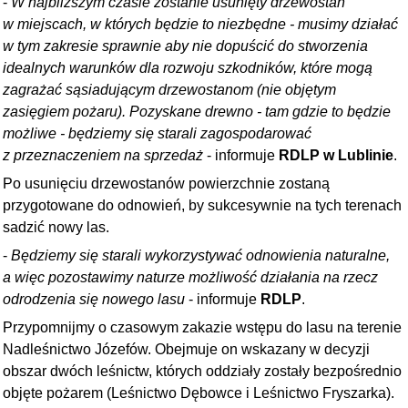
-
W najbliższym czasie zostanie usunięty drzewostan
w miejscach, w których będzie to niezbędne - musimy działać
w tym zakresie sprawnie aby nie dopuścić do stworzenia
idealnych warunków dla rozwoju szkodników, które mogą
zagrażać sąsiadującym drzewostanom (nie objętym
zasięgiem pożaru). Pozyskane drewno - tam gdzie to będzie
możliwe - będziemy się starali zagospodarować
z przeznaczeniem na sprzedaż
- informuje
RDLP w Lublinie
.
Po usunięciu drzewostanów powierzchnie zostaną
przygotowane do odnowień, by sukcesywnie na tych terenach
sadzić nowy las.
-
Będziemy się starali wykorzystywać odnowienia naturalne,
a więc pozostawimy naturze możliwość działania na rzecz
odrodzenia się nowego lasu
- informuje
RDLP
.
Przypomnijmy o czasowym zakazie wstępu do lasu na terenie
Nadleśnictwo Józefów. Obejmuje on wskazany w decyzji
obszar dwóch leśnictw, których oddziały zostały bezpośrednio
objęte pożarem (Leśnictwo Dębowce i Leśnictwo Fryszarka).