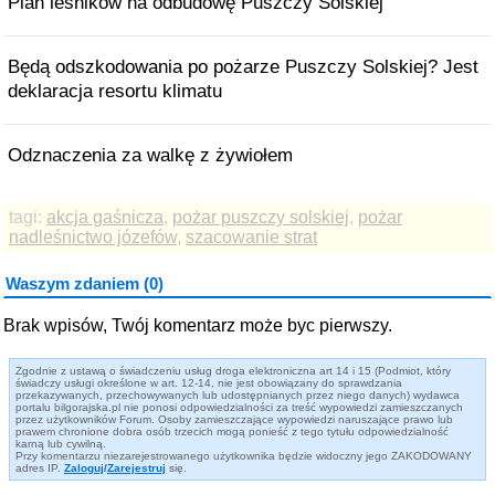
Plan leśników na odbudowę Puszczy Solskiej
Będą odszkodowania po pożarze Puszczy Solskiej? Jest
deklaracja resortu klimatu
Odznaczenia za walkę z żywiołem
tagi:
akcja gaśnicza
,
pożar puszczy solskiej
,
pożar
nadleśnictwo józefów
,
szacowanie strat
Waszym zdaniem (0)
Brak wpisów, Twój komentarz może byc pierwszy.
Zgodnie z ustawą o świadczeniu usług droga elektroniczna art 14 i 15 (Podmiot, który
świadczy usługi określone w art. 12-14, nie jest obowiązany do sprawdzania
przekazywanych, przechowywanych lub udostępnianych przez niego danych) wydawca
portalu bilgorajska.pl nie ponosi odpowiedzialności za treść wypowiedzi zamieszczanych
przez użytkowników Forum. Osoby zamieszczające wypowiedzi naruszające prawo lub
prawem chronione dobra osób trzecich mogą ponieść z tego tytułu odpowiedzialność
karną lub cywilną.
Przy komentarzu niezarejestrowanego użytkownika będzie widoczny jego ZAKODOWANY
adres IP.
Zaloguj
/
Zarejestruj
się.