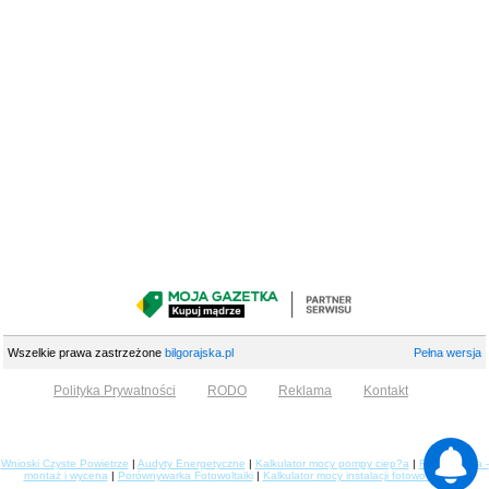
Wszelkie prawa zastrzeżone
bilgorajska.pl
Pełna wersja
Polityka Prywatności
RODO
Reklama
Kontakt
Wnioski Czyste Powietrze
|
Audyty Energetyczne
|
Kalkulator mocy pompy ciep?a
|
Fotowoltaika -
montaż i wycena
|
Porównywarka Fotowoltaiki
|
Kalkulator mocy instalacji fotowoltaicznej