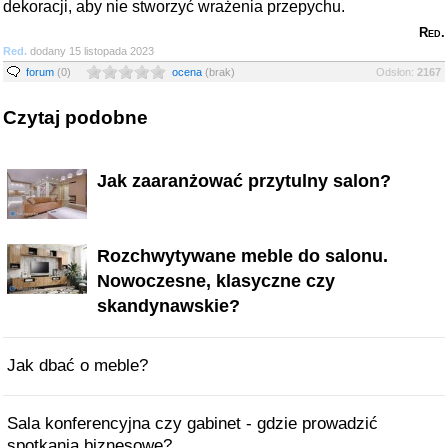
dekoracji, aby nie stworzyć wrażenia przepychu.
Red.
Red.
dodany 15 listopada 2023
forum
(0)
ocena
(brak)
Odsłon:
2167
Czytaj podobne
Jak zaaranżować przytulny salon?
Rozchwytywane meble do salonu.
Nowoczesne, klasyczne czy
skandynawskie?
Jak dbać o meble?
Sala konferencyjna czy gabinet - gdzie prowadzić
spotkania biznesowe?