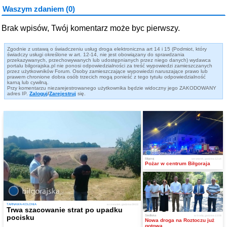
Waszym zdaniem (0)
Brak wpisów, Twój komentarz może byc pierwszy.
Zgodnie z ustawą o świadczeniu usług droga elektroniczna art 14 i 15 (Podmiot, który
świadczy usługi określone w art. 12-14, nie jest obowiązany do sprawdzania
przekazywanych, przechowywanych lub udostępnianych przez niego danych) wydawca
portalu bilgorajska.pl nie ponosi odpowiedzialności za treść wypowiedzi zamieszczanych
przez użytkowników Forum. Osoby zamieszczające wypowiedzi naruszające prawo lub
prawem chronione dobra osób trzecich mogą ponieść z tego tytułu odpowiedzialność
karną lub cywilną.
Przy komentarzu niezarejestrowanego użytkownika będzie widoczny jego ZAKODOWANY
adres IP.
Zaloguj
/
Zarejestruj
się.
Biłgoraj
we wtorek, godzina 12:14
Pożar w centrum Biłgoraja
TARNAWA-KOLONIA
w czwartek, godzina 09:03
Trwa szacowanie strat po upadku
pocisku
Siedliska
w środę, godzina 13:08
Nowa droga na Roztoczu już
gotowa