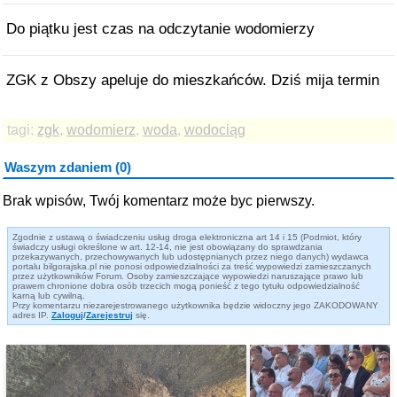
Do piątku jest czas na odczytanie wodomierzy
ZGK z Obszy apeluje do mieszkańców. Dziś mija termin
tagi:
zgk
,
wodomierz
,
woda
,
wodociąg
Waszym zdaniem (0)
Brak wpisów, Twój komentarz może byc pierwszy.
Zgodnie z ustawą o świadczeniu usług droga elektroniczna art 14 i 15 (Podmiot, który
świadczy usługi określone w art. 12-14, nie jest obowiązany do sprawdzania
przekazywanych, przechowywanych lub udostępnianych przez niego danych) wydawca
portalu bilgorajska.pl nie ponosi odpowiedzialności za treść wypowiedzi zamieszczanych
przez użytkowników Forum. Osoby zamieszczające wypowiedzi naruszające prawo lub
prawem chronione dobra osób trzecich mogą ponieść z tego tytułu odpowiedzialność
karną lub cywilną.
Przy komentarzu niezarejestrowanego użytkownika będzie widoczny jego ZAKODOWANY
adres IP.
Zaloguj
/
Zarejestruj
się.