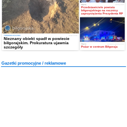
Biłgoraj
dzisiaj, 10:20
Przedstawiciele powiatu
biłgorajskiego na rocznicy
zaprzysiężenia Prezydenta RP
TARNAWA-KOLONIA
30 lipca 2026
Nieznany obiekt spadł w powiecie
biłgorajskim. Prokuratura ujawnia
Biłgoraj
we wtorek, godzina 12:14
szczegóły
Pożar w centrum Biłgoraja
Gazetki promocyjne / reklamowe