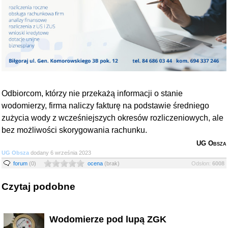
Odbiorcom, którzy nie przekażą informacji o stanie
wodomierzy, firma naliczy fakturę na podstawie średniego
zużycia wody z wcześniejszych okresów rozliczeniowych, ale
bez możliwości skorygowania rachunku.
UG Obsza
UG Obsza
dodany 6 września 2023
forum
(0)
ocena
(brak)
Odsłon:
6008
Czytaj podobne
Wodomierze pod lupą ZGK