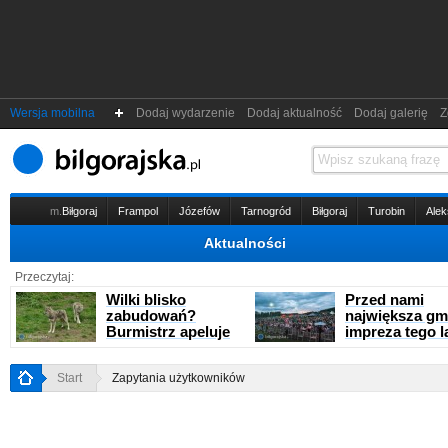
Wersja mobilna
Dodaj wydarzenie
Dodaj aktualność
Dodaj galerię
Zg
m.
Biłgoraj
Frampol
Józefów
Tarnogród
Biłgoraj
Turobin
Ale
Aktualności
Przeczytaj:
Wilki blisko
Przed nami
zabudowań?
największa gm
Burmistrz apeluje
impreza tego l
Start
Zapytania użytkowników