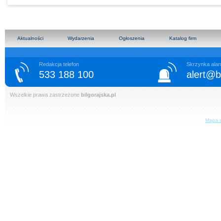
Aktualności
Wydarzenia
Ogłoszenia
Katalog firm
Redakcja telefon
Skrzynka ala
533 188 100
alert@bi
Wszelkie prawa zastrzeżone
bilgorajska.pl
Mapa s