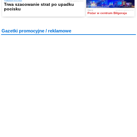
TARNAWA-KOLONIA
w czwartek, godzina 09:03
Trwa szacowanie strat po upadku
pocisku
Biłgoraj
we wtorek, godzina 12:14
Pożar w centrum Biłgoraja
Gazetki promocyjne / reklamowe