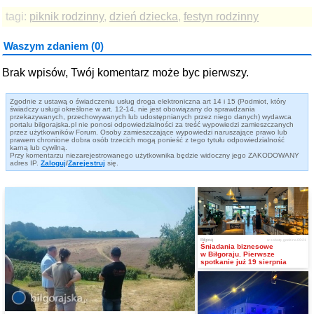
tagi:
piknik rodzinny
,
dzień dziecka
,
festyn rodzinny
Waszym zdaniem (0)
Brak wpisów, Twój komentarz może byc pierwszy.
Zgodnie z ustawą o świadczeniu usług droga elektroniczna art 14 i 15 (Podmiot, który
świadczy usługi określone w art. 12-14, nie jest obowiązany do sprawdzania
przekazywanych, przechowywanych lub udostępnianych przez niego danych) wydawca
portalu bilgorajska.pl nie ponosi odpowiedzialności za treść wypowiedzi zamieszczanych
przez użytkowników Forum. Osoby zamieszczające wypowiedzi naruszające prawo lub
prawem chronione dobra osób trzecich mogą ponieść z tego tytułu odpowiedzialność
karną lub cywilną.
Przy komentarzu niezarejestrowanego użytkownika będzie widoczny jego ZAKODOWANY
adres IP.
Zaloguj
/
Zarejestruj
się.
Biłgoraj
w sobotę, godzina 09:21
Śniadania biznesowe
w Biłgoraju. Pierwsze
spotkanie już 19 sierpnia