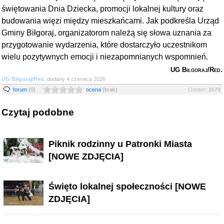
świętowania Dnia Dziecka, promocji lokalnej kultury oraz
budowania więzi między mieszkańcami. Jak podkreśla Urząd
Gminy Biłgoraj, organizatorom należą się słowa uznania za
przygotowanie wydarzenia, które dostarczyło uczestnikom
wielu pozytywnych emocji i niezapomnianych wspomnień.
UG Biłgoraj/Red.
UG Biłgoraj/Red.
dodany 4 czerwca 2026
forum
(0)
ocena
(brak)
Odsłon:
2679
Czytaj podobne
Piknik rodzinny u Patronki Miasta
[NOWE ZDJĘCIA]
Święto lokalnej społeczności [NOWE
ZDJĘCIA]