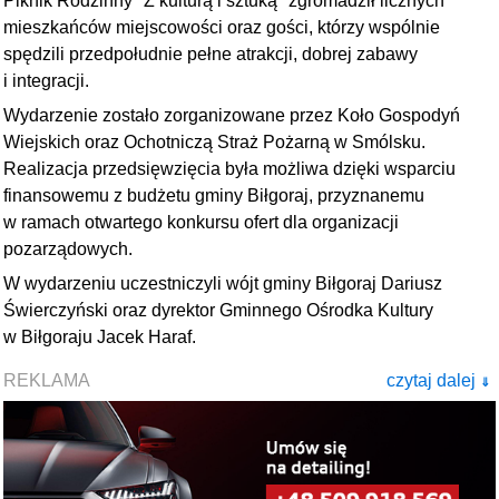
Piknik Rodzinny "Z kulturą i sztuką" zgromadził licznych
mieszkańców miejscowości oraz gości, którzy wspólnie
spędzili przedpołudnie pełne atrakcji, dobrej zabawy
i integracji.
Wydarzenie zostało zorganizowane przez Koło Gospodyń
Wiejskich oraz Ochotniczą Straż Pożarną w Smólsku.
Realizacja przedsięwzięcia była możliwa dzięki wsparciu
finansowemu z budżetu gminy Biłgoraj, przyznanemu
w ramach otwartego konkursu ofert dla organizacji
pozarządowych.
W wydarzeniu uczestniczyli wójt gminy Biłgoraj Dariusz
Świerczyński oraz dyrektor Gminnego Ośrodka Kultury
w Biłgoraju Jacek Haraf.
REKLAMA
czytaj dalej
⇓